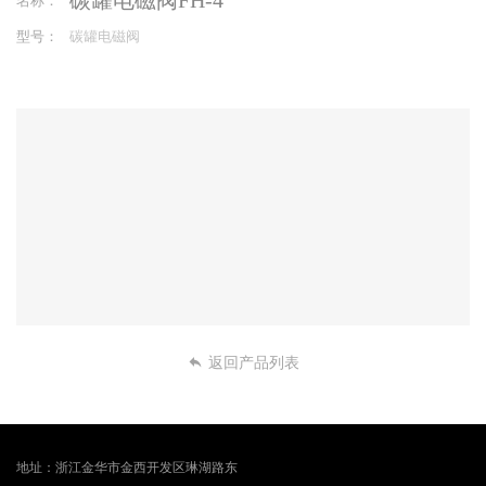
碳罐电磁阀FH-4
名称：
型号：
碳罐电磁阀
返回产品列表
地址：
浙江金华市金西开发区琳湖路东