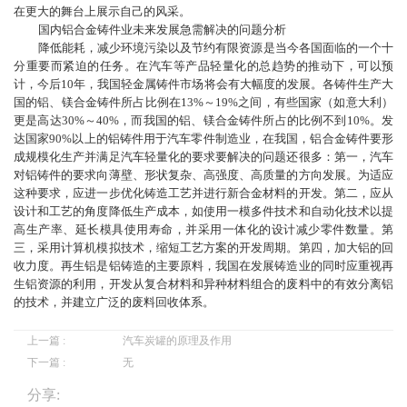
在更大的舞台上展示自己的风采。
国内铝合金铸件业未来发展急需解决的问题分析
降低能耗，减少环境污染以及节约有限资源是当今各国面临的一个十
欢
分重要而紧迫的任务。在汽车等产品轻量化的总趋势的推动下，可以预
计，今后10年，我国轻金属铸件市场将会有大幅度的发展。各铸件生产大
国的铝、镁合金铸件所占比例在13%～19%之间，有些国家（如意大利）
迎
更是高达30%～40%，而我国的铝、镁合金铸件所占的比例不到10%。发
达国家90%以上的铝铸件用于汽车零件制造业，在我国，铝合金铸件要形
登
成规模化生产并满足汽车轻量化的要求要解决的问题还很多：第一，汽车
对铝铸件的要求向薄壁、形状复杂、高强度、高质量的方向发展。为适应
这种要求，应进一步优化铸造工艺并进行新合金材料的开发。第二，应从
录
设计和工艺的角度降低生产成本，如使用一模多件技术和自动化技术以提
高生产率、延长模具使用寿命，并采用一体化的设计减少零件数量。第
三，采用计算机模拟技术，缩短工艺方案的开发周期。第四，加大铝的回
收力度。再生铝是铝铸造的主要原料，我国在发展铸造业的同时应重视再
生铝资源的利用，开发从复合材料和异种材料组合的废料中的有效分离铝
的技术，并建立广泛的废料回收体系。
上一篇 :
汽车炭罐的原理及作用
下一篇 :
无
分享: