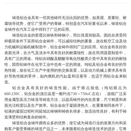
铸造铝合金具有一些其他铸件无法比拟的优势，如美观、质量轻、耐
腐蚀等优势，使它广受用户的青睐，特别是在汽车轻量化以来，铸造铝合
金铸件在汽车工业中得到了广泛的应用。
铸造铝合金的密度比铸铁和铸钢小，而比强度则较高。因此在承受同
样载荷条件下采用铝合金铸件，可以减轻结构的重量，故在航空工业及动
力机械和运输机械制造中，铝合金铸件得到广泛的应用。铝合金有良好的
表面光泽，在大气及淡水中具有良好的耐腐蚀性，故在民用器皿制造中，
具有广泛的用途。纯铝在硝酸及醋酸等氧化性酸类介质中具有良好的耐蚀
性，因而铝铸件在化学工业中也有一定的用途。纯铝及铝合金有良好的导
热性能，放在化工生产中使用的热交换装置，以及动力机械上要求具有良
好导热性能的零件，如内燃机的汽缸盖和活塞等，也适于用铝合金来制
造。
铝合金具有良好的铸造性能。由于熔点较低（纯铝熔点为
660.230C，铝合金的浇注温度一般约在730～750oC左右），故能广泛采
用金属型及压力铸造等铸造方法，以提高铸件的内在质量，尺寸精度和表
面光洁程度以及生产效率。铝合金由于凝固潜热大，在重量相同条件下，
铝液的凝固过程时间延续比铸钢和铸铁长得多，放流动性良好，有利于铸
造薄壁和结构复杂的铸件。
铸造铝合金铸件拥有众多的优势，使它成为铸造行业的发展方向和采
购客户最受青睐的铸造产品之一，未来随着铝合金铸造技术的进步，它将